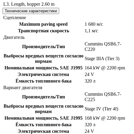
L3. Length, hopper
2.60 m
Технические характеристики
Сцепление
Maximum paving speed
1 680 м/с
Транспортная скорость
1,1 м/с
Двигатель
Cummins QSB6.7-
Производитель/Тип
C220
Выбросы вредных веществ согласно
Stage IIIA (Tier 3)
нормам
Номинальная мощность, SAE J1995
164 kW @ 2200 rpm
Электрическая система
24 V
Ёмкость топливного бака
320 л
Вариант двигателя
Cummins QSB6.7-
Производитель/Тип
C225
Выбросы вредных веществ согласно
Stage IV (Tier 4f)
нормам
Номинальная мощность, SAE J1995
168 kW @ 2200 rpm
Ёмкость топливного бака
320 л
Электрическая система
24 V