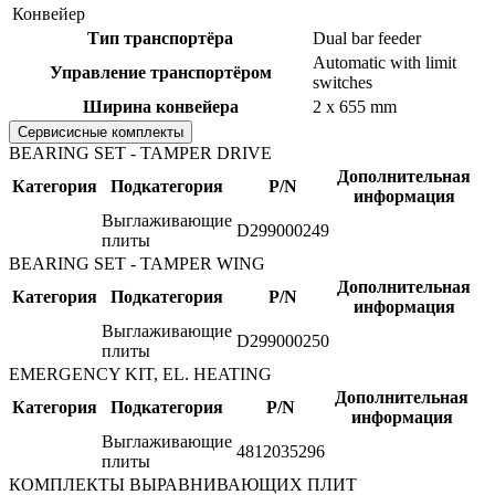
Конвейер
Тип транспортёра
Dual bar feeder
Automatic with limit
Управление транспортёром
switches
Ширина конвейера
2 x 655 mm
Сервисисные комплекты
BEARING SET - TAMPER DRIVE
Дополнительная
Категория
Подкатегория
P/N
информация
Выглаживающие
D299000249
плиты
BEARING SET - TAMPER WING
Дополнительная
Категория
Подкатегория
P/N
информация
Выглаживающие
D299000250
плиты
EMERGENCY KIT, EL. HEATING
Дополнительная
Категория
Подкатегория
P/N
информация
Выглаживающие
4812035296
плиты
КОМПЛЕКТЫ ВЫРАВНИВАЮЩИХ ПЛИТ