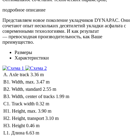
подробное описание
Представляем новое поколение укладчиков DYNAPAC. Они
сочетают опыт нескольких десятилетий укладки асфальта с
современными технологиями. И как результат
— превосходная производительность, как Ваше
преимущество.
Размеры
Характеристики
A. Axle track
3.36 m
B1. Width, max.
3.47 m
B2. Width, standard
2.55 m
B3. Width, center of tracks
1.99 m
C1. Track width
0.32 m
H1. Height, max.
3.90 m
H2. Height, transport
3.10 m
H3. Height
0.46 m
L1. Длина
6.63 m