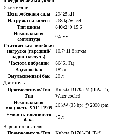
преодолеваемый уклон
Уплотнение
Центробежная сила
29/ 25 кН
Нагрузка на колесо
268 kg/wheel
Тип шины
640x240-15.6
Номинальная
0,5 мм
амплитуда
Статическая линейная
нагрузка (передний/
10,7/ 11,8 кг/см
задний модуль)
Частота вибрации
66/ 61 Гц
Водяной бак
185 л
Эмульсионный бак
20 л
Двигатель
Производитель/Тип
Kubota D1703-M (IIIA/T4i)
Тип
Water cooled
Номинальная
26 kW (35 hp) @ 2800 rpm
мощность, SAE J1995
Ёмкость топливного
45 л
бака
Вариант двигателя
Производитель/Тип
Kubota D1703-DI (T4f)