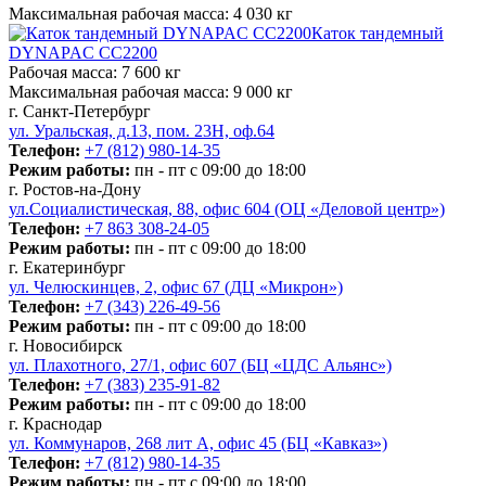
Максимальная рабочая масса:
4 030 кг
Каток тандемный
DYNAPAC CC2200
Рабочая масса:
7 600 кг
Максимальная рабочая масса:
9 000 кг
г. Санкт-Петербург
ул. Уральская, д.13, пом. 23Н, оф.64
Телефон:
+7 (812) 980-14-35
Режим работы:
пн - пт с 09:00 до 18:00
г. Ростов-на-Дону
ул.Социалистическая, 88, офис 604 (ОЦ «Деловой центр»)
Телефон:
+7 863 308-24-05
Режим работы:
пн - пт с 09:00 до 18:00
г. Екатеринбург
ул. Челюскинцев, 2, офис 67 (ДЦ «Микрон»)
Телефон:
+7 (343) 226-49-56
Режим работы:
пн - пт с 09:00 до 18:00
г. Новосибирск
ул. Плахотного, 27/1, офис 607 (БЦ «ЦДС Альянс»)
Телефон:
+7 (383) 235-91-82
Режим работы:
пн - пт с 09:00 до 18:00
г. Краснодар
ул. Коммунаров, 268 лит А, офис 45 (БЦ «Кавказ»)
Телефон:
+7 (812) 980-14-35
Режим работы:
пн - пт с 09:00 до 18:00