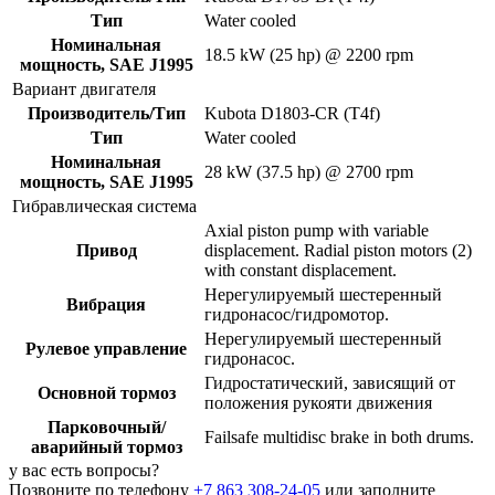
Тип
Water cooled
Номинальная
18.5 kW (25 hp) @ 2200 rpm
мощность, SAE J1995
Вариант двигателя
Производитель/Тип
Kubota D1803-CR (T4f)
Тип
Water cooled
Номинальная
28 kW (37.5 hp) @ 2700 rpm
мощность, SAE J1995
Гибравлическая система
Axial piston pump with variable
Привод
displacement. Radial piston motors (2)
with constant displacement.
Нерегулируемый шестеренный
Вибрация
гидронасос/гидромотор.
Нерегулируемый шестеренный
Рулевое управление
гидронасос.
Гидростатический, зависящий от
Основной тормоз
положения рукояти движения
Парковочный/
Failsafe multidisc brake in both drums.
аварийный тормоз
у вас есть вопросы?
Позвоните по телефону
+7 863 308-24-05
или заполните