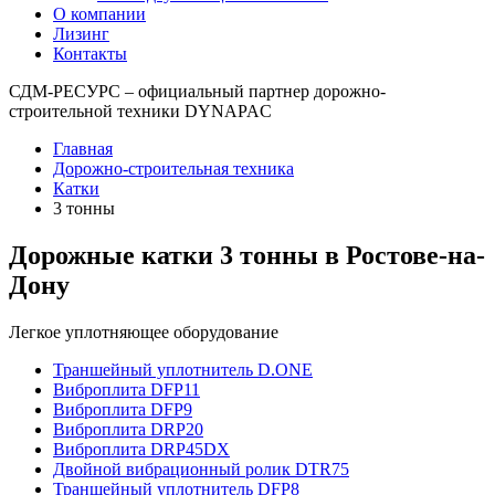
О компании
Лизинг
Контакты
СДМ-РЕСУРС – официальный партнер дорожно-
строительной техники DYNAPAC
Главная
Дорожно-строительная техника
Катки
3 тонны
Дорожные катки 3 тонны в Ростове-на-
Дону
Легкое уплотняющее оборудование
Траншейный уплотнитель D.ONE
Виброплита DFP11
Виброплита DFP9
Виброплита DRP20
Виброплита DRP45DX
Двойной вибрационный ролик DTR75
Траншейный уплотнитель DFP8